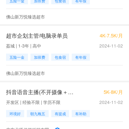
五险一金
加班费
包食宿
有年假
佛山新万悦臻选超市
超市企划主管/电脑录单员
4K-7.5K/月
荔城 | 1-3年 | 高中
2024-11-02
五险一金
加班费
包食宿
有年假
佛山新万悦臻选超市
抖音语音主播(不开摄像＋日结＋时间自由）
5K-8K/月
开发区 | 经验不限 | 学历不限
2024-11-02
环境好
朝九晚五
有提成
有补助