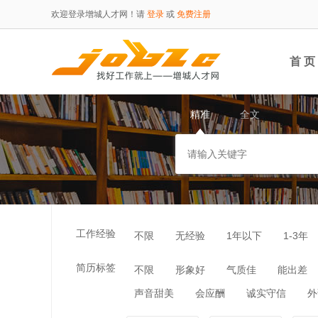
欢迎登录增城人才网！请
登录
或
免费注册
首 页
精准
全文
工作经验
不限
无经验
1年以下
1-3年
简历标签
不限
形象好
气质佳
能出差
声音甜美
会应酬
诚实守信
外