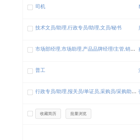
司机
技术文员/助理,行政专员/助理,文员/秘书
市场部经理,市场助理,产品品牌经理/主管,销售代表,电脑操作员/打字员,保安,采购员/采购助理,礼仪/迎宾/接待
普工
行政专员/助理,报关员/单证员,采购员/采购助理,物料经理,物料主管/专员
收藏简历
批量浏览