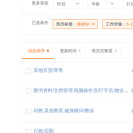
更多筛选
性别
年龄
行
已选条件
简历标签：
身材好
工作经验：
5-
综合排序
更新时间
简历完整度
其他百货/零售
图书资料/文档管理,电脑操作员/打字员,物业管理员,物业招商/租赁/租售,社会服务
幼教,其他教育,健身顾问/教练
行政/后勤