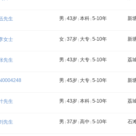
男
43岁
本科
5-10年
新
伍先生
|
|
|
女
37岁
大专
5-10年
新
李女士
|
|
|
男
43岁
大专
5-10年
荔
张先生
|
|
|
N0004248
男
45岁
大专
5-10年
新
|
|
|
男
43岁
本科
5-10年
荔
叶先生
|
|
|
男
37岁
高中
5-10年
石
刘先生
|
|
|