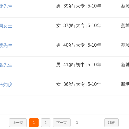
男
39岁
大专
5-10年
荔
黎先生
|
|
|
女
37岁
大专
5-10年
荔
周女士
|
|
|
男
40岁
大专
5-10年
荔
蔡先生
|
|
|
男
41岁
初中
5-10年
新
潘先生
|
|
|
女
36岁
大专
5-10年
新
张灼仪
|
|
|
上一页
1
2
下一页
跳转