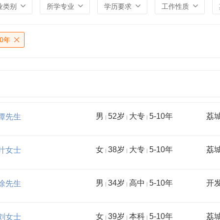
业类别
所学专业
学历要求
工作性质
10年
男
52岁
大专
5-10年
荔
谭先生
|
|
|
女
38岁
大专
5-10年
荔
叶女士
|
|
|
男
34岁
高中
5-10年
开
徐先生
|
|
|
女
39岁
本科
5-10年
荔
刘女士
|
|
|