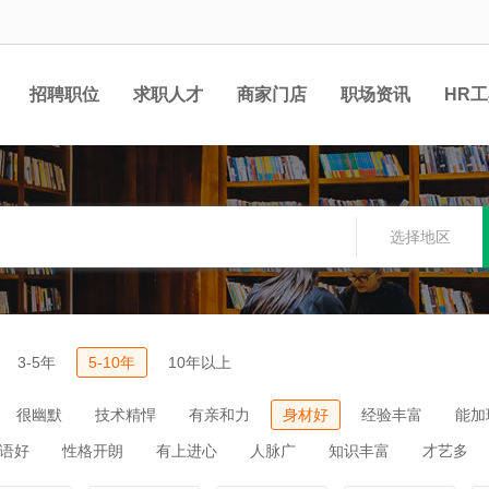
招聘职位
求职人才
商家门店
职场资讯
HR
选择地区
3-5年
5-10年
10年以上
很幽默
技术精悍
有亲和力
身材好
经验丰富
能加
语好
性格开朗
有上进心
人脉广
知识丰富
才艺多