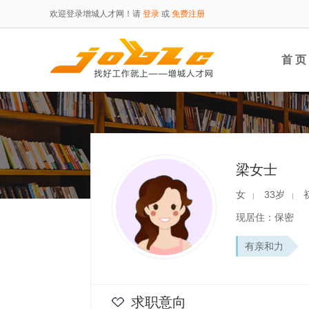
欢迎登录增城人才网！请
登录
或
免费注册
首 页
梁女士
女
33岁
|
|
现居住：保密
有亲和力
求职意向