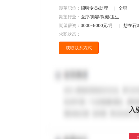
期望职位：
招聘专员/助理
|
全职
期望行业：
医疗/美容/保健/卫生
期望薪资：
3000~5000元/月
|
想在石
求职状态：
获取联系方式
入