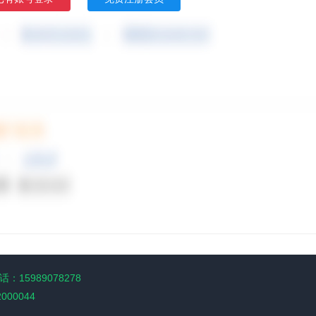
：15989078278
2000044