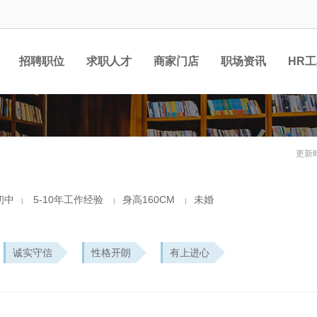
招聘职位
求职人才
商家门店
职场资讯
HR
更新时
初中
5-10年工作经验
身高160CM
未婚
|
|
|
诚实守信
性格开朗
有上进心